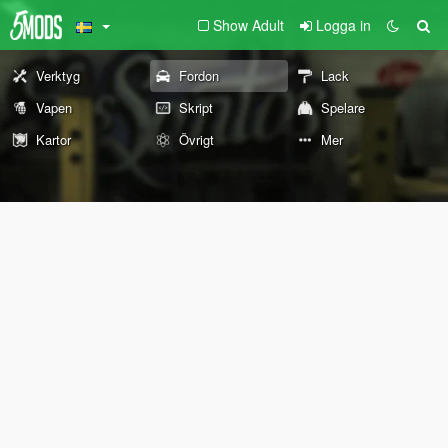
Show Adult
Logga in
Verktyg
Fordon
Lack
Vapen
Skript
Spelare
Kartor
Övrigt
Mer