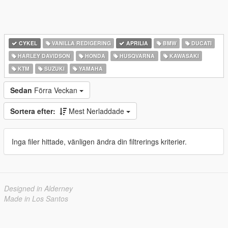
CYKEL
VANILLA REDIGERING
APRILIA
BMW
DUCATI
HARLEY DAVIDSON
HONDA
HUSQVARNA
KAWASAKI
KTM
SUZUKI
YAMAHA
Sedan
Förra Veckan
Sortera efter:
Mest Nerladdade
Inga filer hittade, vänligen ändra din filtrerings kriterier.
Designed in Alderney
Made in Los Santos