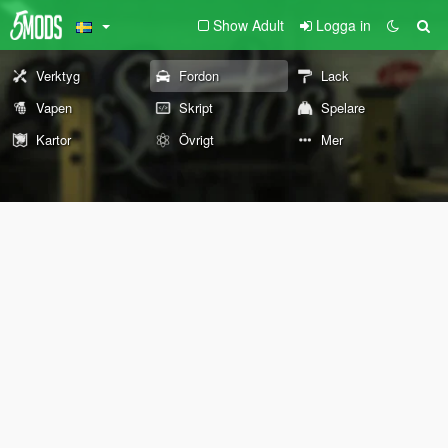
Show Adult
Logga in
Verktyg
Fordon
Lack
Vapen
Skript
Spelare
Kartor
Övrigt
Mer