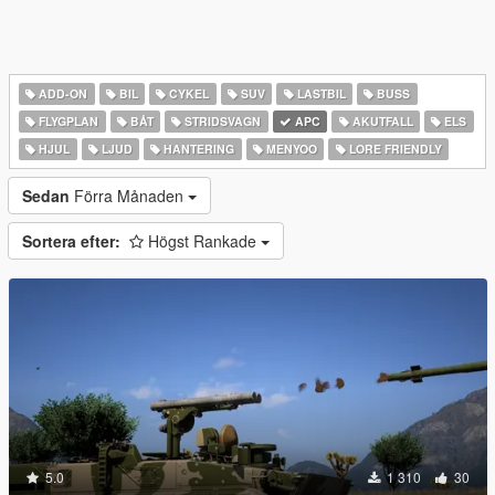
ADD-ON
BIL
CYKEL
SUV
LASTBIL
BUSS
FLYGPLAN
BÅT
STRIDSVAGN
APC
AKUTFALL
ELS
HJUL
LJUD
HANTERING
MENYOO
LORE FRIENDLY
Sedan
Förra Månaden
Sortera efter:
Högst Rankade
5.0
1 310
30