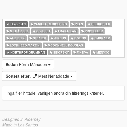
FLYGPLAN
VANILLA REDIGERING
PLAN
HELIKOPTER
MILITÄR JET
CIVIL JET
FRAKTPLAN
PROPELLER
AMFIBISK
STEALTH
AIRBUS
BOEING
EMBRAER
LOCKHEED MARTIN
MCDONNELL DOUGLAS
NORTHROP GRUMMAN
SIKORSKY
FIKTIVA
MENYOO
Sedan
Förra Månaden
Sortera efter:
Mest Nerladdade
Inga filer hittade, vänligen ändra din filtrerings kriterier.
Designed in Alderney
Made in Los Santos