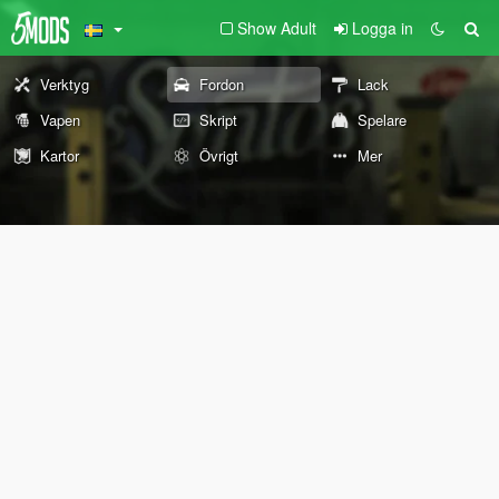
Show Adult
Logga in
Verktyg
Fordon
Lack
Vapen
Skript
Spelare
Kartor
Övrigt
Mer