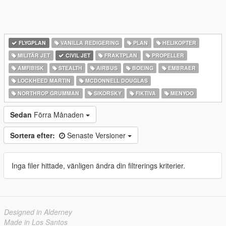
FLYGPLAN
VANILLA REDIGERING
PLAN
HELIKOPTER
MILITÄR JET
CIVIL JET
FRAKTPLAN
PROPELLER
AMFIBISK
STEALTH
AIRBUS
BOEING
EMBRAER
LOCKHEED MARTIN
MCDONNELL DOUGLAS
NORTHROP GRUMMAN
SIKORSKY
FIKTIVA
MENYOO
Sedan
Förra Månaden
Sortera efter:
Senaste Versioner
Inga filer hittade, vänligen ändra din filtrerings kriterier.
Designed in Alderney
Made in Los Santos