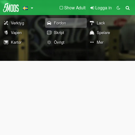
Show Adult
Logga in
Verktyg
Fordon
Lack
Vapen
Skript
Spelare
Kartor
Övrigt
Mer