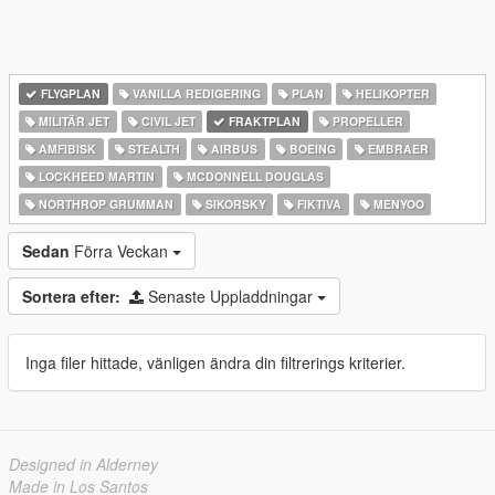
FLYGPLAN
VANILLA REDIGERING
PLAN
HELIKOPTER
MILITÄR JET
CIVIL JET
FRAKTPLAN
PROPELLER
AMFIBISK
STEALTH
AIRBUS
BOEING
EMBRAER
LOCKHEED MARTIN
MCDONNELL DOUGLAS
NORTHROP GRUMMAN
SIKORSKY
FIKTIVA
MENYOO
Sedan
Förra Veckan
Sortera efter:
Senaste Uppladdningar
Inga filer hittade, vänligen ändra din filtrerings kriterier.
Designed in Alderney
Made in Los Santos