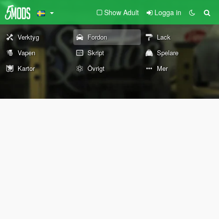
Show Adult
Logga in
Verktyg
Fordon
Lack
Vapen
Skript
Spelare
Kartor
Övrigt
Mer