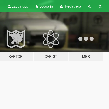
t
Ladda upp
Logga in
Registrera
KARTOR
ÖVRIGT
MER