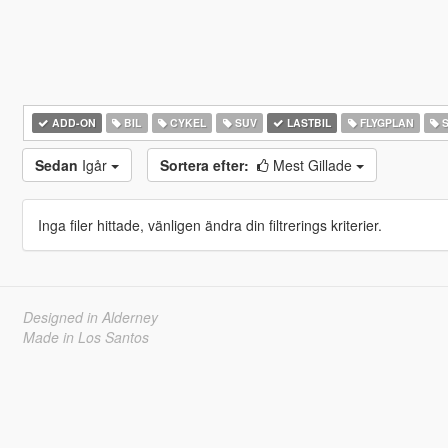
ADD-ON
BIL
CYKEL
SUV
LASTBIL
FLYGPLAN
S
Sedan
Igår
Sortera efter:
Mest Gillade
Inga filer hittade, vänligen ändra din filtrerings kriterier.
Designed in Alderney
Made in Los Santos