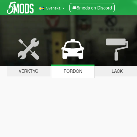
5mods on Discord
Svenska
VERKTYG
FORDON
LACK