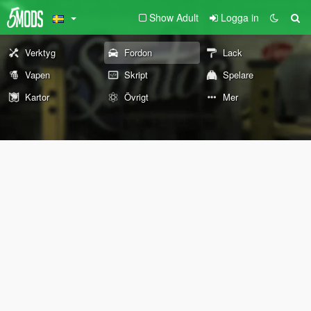
Show Adult
Logga in
Verktyg
Fordon
Lack
Vapen
Skript
Spelare
Kartor
Övrigt
Mer