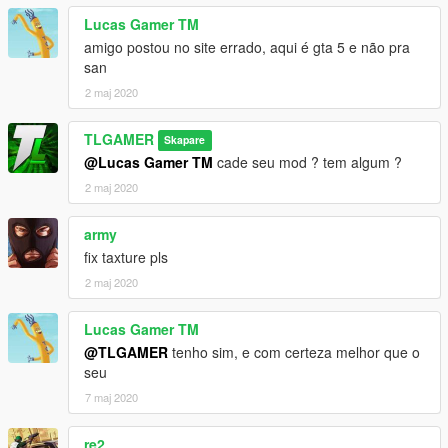
credits:
Lucas Gamer TM
author: TL MODS
amigo postou no site errado, aqui é gta 5 e não pra
Converting and Editing By: TL MODS
san
CHANNEL YOUTUBE -> https://www.youtube.com/TLMODS
2 maj 2020
••• WHO IS USING THE MOD LETS THE CREDITS IN THE
DESCRIPTION OF THE VIDEOS •••
TLGAMER
Skapare
LOCAL: C: \ Program Files (x86) \ Grand Theft Auto V \
@Lucas Gamer TM
cade seu mod ? tem algum ?
x64e.rpf \ levels \ gta5 \ vehicles.rpf \
2 maj 2020
army
fix taxture pls
2 maj 2020
Lucas Gamer TM
@TLGAMER
tenho sim, e com certeza melhor que o
seu
7 maj 2020
re2