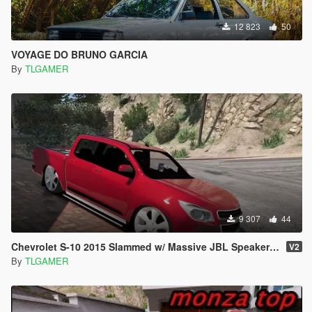
12 823
50
VOYAGE DO BRUNO GARCIA
By
TLGAMER
9 307
44
Chevrolet S-10 2015 Slammed w/ Massive JBL Speakers [Replace]
V2
By
TLGAMER