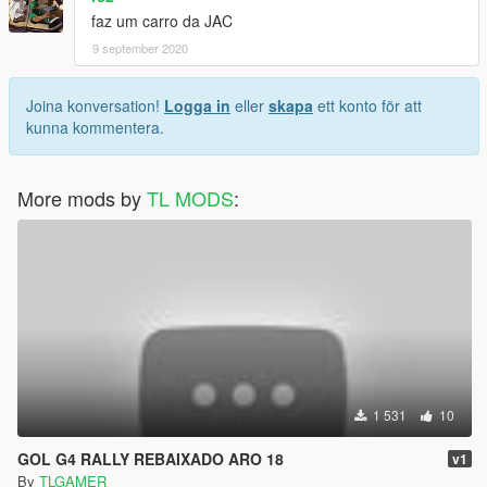
faz um carro da JAC
9 september 2020
Joina konversation!
Logga in
eller
skapa
ett konto för att
kunna kommentera.
More mods by
TL MODS
:
1 531
10
GOL G4 RALLY REBAIXADO ARO 18
v1
By
TLGAMER