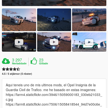
3 297
23
Nerladdade
Gillade
4.5 / 5 stjärnor (5 röster)
Aqui teneis uno de mis ultimos mods, el Opel Insignia de la
Guardia Civil de Trafico. me he basado en estas imagenes:
https://farm4.staticflickr.com/3946/15059000183_030eb21033_
c.jpg
https://farm8.staticflickr.com/7506/15058418544_94d7e00c6e_