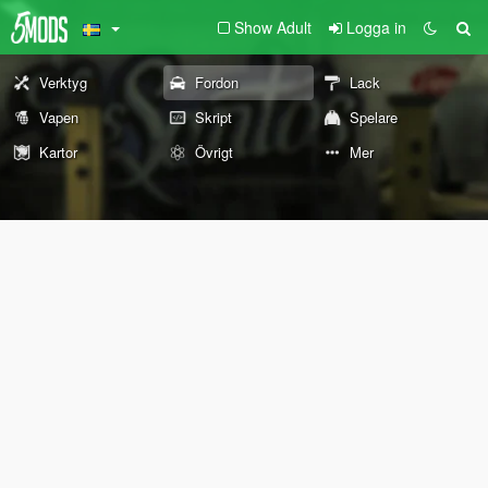
Show Adult
Logga in
Verktyg
Fordon
Lack
Vapen
Skript
Spelare
Kartor
Övrigt
Mer