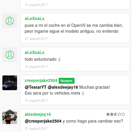
21 augusti 2017
aLeXxaLx
pues a mi el coche en el OpenIV se me cambia bien,
peor ingame sigue el modelo antiguo, no entiendo
21 augusti 2017
aLeXxaLx
todo solucionado ;)
21 augusti 2017
creeperjake2504
Skapare
@TestarYT
@alexdeejay16
Muchas gracias!
Eso sera por tu vehicles meta :(
21 augusti 2017
alexdeejay16
@creeperjake2504
y como hago para cambiar eso?
21 augusti 2017