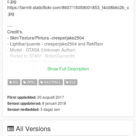
c.jpg
https://farm9.staticflickr.com/8607/15059001853_f4c08b6c2b_c
.jpg
---
Credit's.
- Skin/Textura/Pintura -creeperjake2504
- Lightbar/puente - creeperjake2504 and RekRam
- Model - GTASA (Unknown Author)
- Ported to GTAIV - BritishGamer88
- Ported to GTAV - BritishGamer88
- New Material's/Texture's - BritishGamer88
Show Full Description
- New Template - BritishGamer88
- Rims - Forza
BIL
OPEL
AKUTFALL
ELS
---
20 augusti 2017
Först uppladdad:
8 januari 2018
Senast uppdaterad:
3 dagar sen
Senast nedladdad:
All Versions