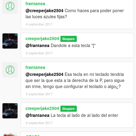
frantanea
@creeperjake2504
Como haces para poder poner
las luces azules fijas?
4 september 2017
creeperjake2504
Skapare
@frantanea
Dandole a esta tecla "["
5 september 2017
frantanea
@creeperjake2504
Esa tecla en mi teclado tendria
que ser la que esta a la derecha de la P, pero sigue
sin irme, tengo que configurar el teclado o algo¿?
5 september 2017
creeperjake2504
Skapare
@frantanea
La tecla al lado de al lado del enter
6 september 2017