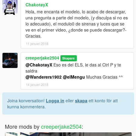
ChakotayX
Hola, me encanta el modelo, lo acabo de descargar,
una pregunta a parte del modelo, (y disculpa si no es
lo adecuado), el modulo0 de sirenas y luces que se
ve en el primer video, ¿donde se puede descargar?-
Gracias.
11 januari 2018
creeperjake2504
Skapare
@ChakotayX
Eso es del ELS, le das al Ctrl P y te
saldra
@Wanderers1902
@elMengu
Muchas Gracias ^^
14 januari 2018
Joina konversation!
Logga in
eller
skapa
ett konto för att
kunna kommentera.
More mods by
creeperjake2504
: