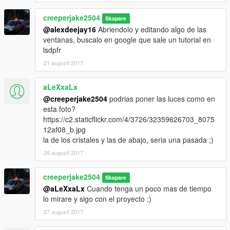
creeperjake2504
Skapare
@alexdeejay16
Abriendolo y editando algo de las
ventanas, buscalo en google que sale un tutorial en
lsdpfr
21 augusti 2017
aLeXxaLx
@creeperjake2504
podrias poner las luces como en
esta foto?
https://c2.staticflickr.com/4/3726/32359626703_8075
12af08_b.jpg
la de los cristales y las de abajo, seria una pasada ;)
26 augusti 2017
creeperjake2504
Skapare
@aLeXxaLx
Cuando tenga un poco mas de tiempo
lo mirare y sigo con el proyecto ;)
27 augusti 2017