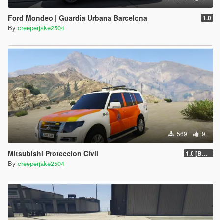
Ford Mondeo | Guardia Urbana Barcelona
1.0
By
creeperjake2504
569
9
Mitsubishi Proteccion Civil
1.0 [BETA]
By
creeperjake2504