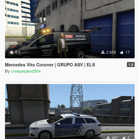
5.0
2 659
17
Mercedes Vito Coroner | GRUPO ASV | ELS
1.0
By
creeperjake2504
487
8