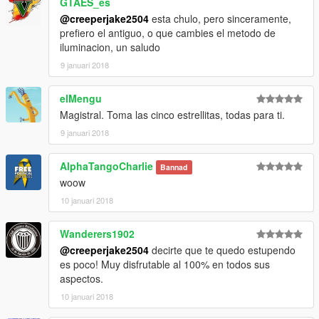
GTAES_es
@creeperjake2504
esta chulo, pero sinceramente,
prefiero el antiguo, o que cambies el metodo de
iluminacion, un saludo
9 januari 2018
elMengu
Magistral. Toma las cinco estrellitas, todas para ti.
9 januari 2018
AlphaTangoCharlie
Bannad
woow
10 januari 2018
Wanderers1902
@creeperjake2504
decirte que te quedo estupendo
es poco! Muy disfrutable al 100% en todos sus
aspectos.
10 januari 2018