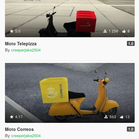
5.0
1 256
8
Moto Telepizza
1.0
By
creeperjake2504
4.17
663
13
Moto Correos
1.0
By
creeperjake2504