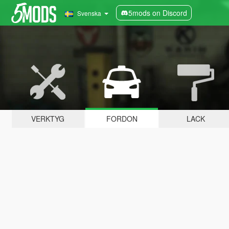
5mods on Discord
Svenska
VERKTYG
FORDON
LACK