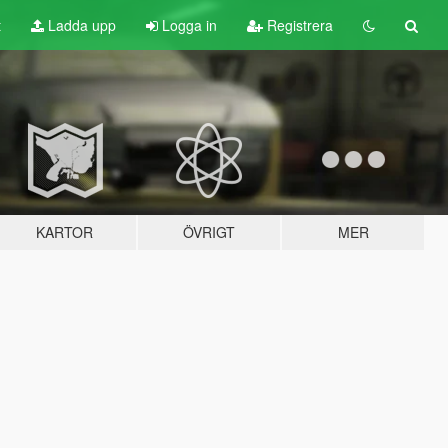
t
Ladda upp
Logga in
Registrera
KARTOR
ÖVRIGT
MER