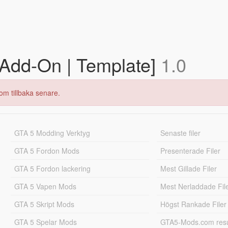
[Add-On | Template]
1.0
om tillbaka senare.
GTA 5 Modding Verktyg
Senaste filer
GTA 5 Fordon Mods
Presenterade Filer
GTA 5 Fordon lackering
Mest Gillade Filer
GTA 5 Vapen Mods
Mest Nerladdade Fil
GTA 5 Skript Mods
Högst Rankade Filer
GTA 5 Spelar Mods
GTA5-Mods.com resul