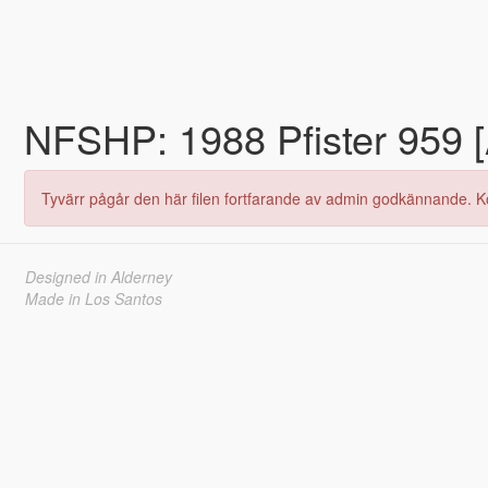
NFSHP: 1988 Pfister 959 
Tyvärr pågår den här filen fortfarande av admin godkännande. K
Designed in Alderney
Made in Los Santos