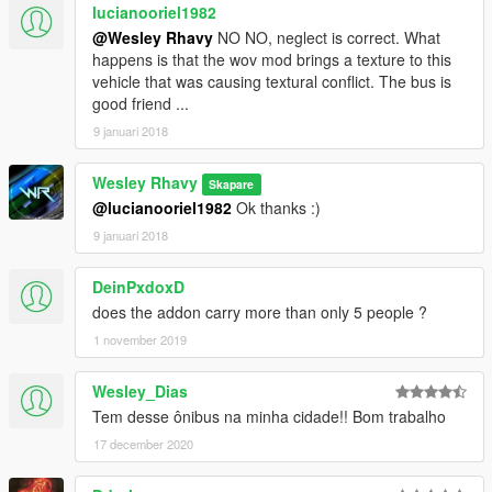
lucianooriel1982
7ª: Drag into the OpenIV
8ª: Close OpenIV and enter the game
@Wesley Rhavy
NO NO, neglect is correct. What
9ª: Ready. Now you just have to open the 'Trainer' and select
happens is that the wov mod brings a texture to this
the Dashound or find it somewhere!!
vehicle that was causing textural conflict. The bus is
--------------------------------------------------------------------------------
good friend ...
-----------------------------------------------------
9 januari 2018
--(PT-BR)--
Este é um modelo de um ônibus brasileiro da empresa
Wesley Rhavy
Skapare
"Pássaro Verde", no qual retratamos o modelo executivo para
@lucianooriel1982
Ok thanks :)
o
Grand Theft Auto V (GTAV)
9 januari 2018
--Créditos--
DeinPxdoxD
Este modelo de ônibus possui direitos autorais de: "Vagner-Zn"
does the addon carry more than only 5 people ?
não utilize-o em qualquer projeto sem autorização do mesmo!!!
1 november 2019
Agradeço ao "Vagner-Zn" por ter concedido a autorização para
eu reutiliza-lo em meu projeto!!!
Página do Vagner-Zn: http://www.vagnerzn.com.br/
Wesley_Dias
Tem desse ônibus na minha cidade!! Bom trabalho
--Requisitos:--
17 december 2020
*OpenIV
*gameconfing.xml atualizado