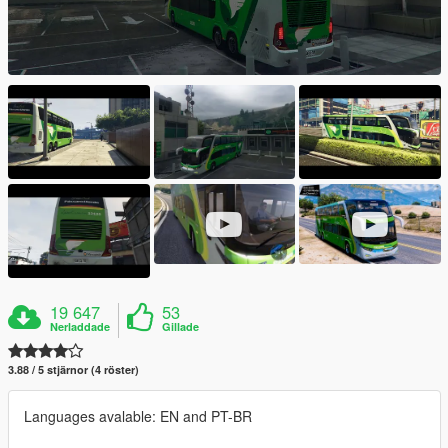
19 647
53
Nerladdade
Gillade
3.88 / 5 stjärnor (4 röster)
Languages avalable: EN and PT-BR