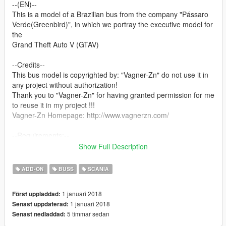
--(EN)--
This is a model of a Brazilian bus from the company "Pássaro
Verde(Greenbird)", in which we portray the executive model for
the
Grand Theft Auto V (GTAV)
--Credits--
This bus model is copyrighted by: "Vagner-Zn" do not use it in
any project without authorization!
Thank you to "Vagner-Zn" for having granted permission for me
to reuse it in my project !!!
Vagner-Zn Homepage: http://www.vagnerzn.com/
--Requirements:--
* OpenIV
Show Full Description
* Updated gameconfing.xml
* Notepad or similar
ADD-ON
BUSS
SCANIA
- Installation guide (Add-on)
1 januari 2018
Först uppladdad:
1ª: Open OpenIV and select "Grand Theft Auto V /Windows".
1 januari 2018
Senast uppdaterad:
2ª: Click "Edit Mode" at the top of the program.
5 timmar sedan
Senast nedladdad:
3ª: Enter the folder main of your GTAV and go to: "Update/x64