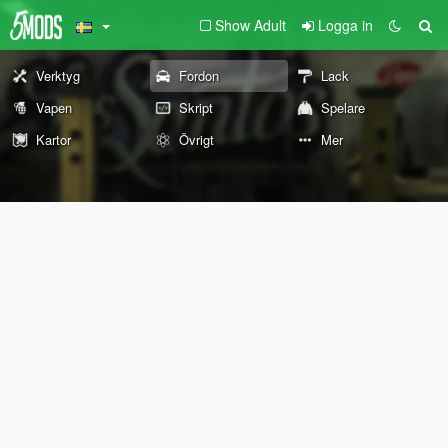
Show Adult
Logga in
Verktyg
Fordon
Lack
Vapen
Skript
Spelare
Kartor
Övrigt
Mer