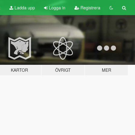
t
Ladda upp
Logga in
Registrera
KARTOR
ÖVRIGT
MER