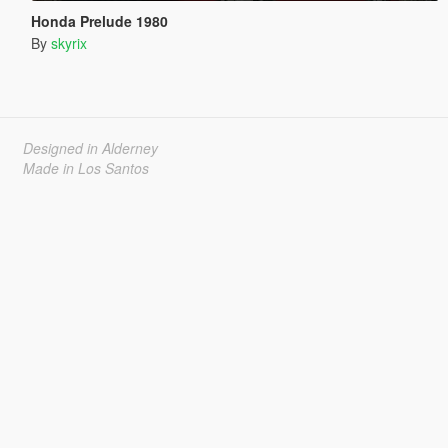
Honda Prelude 1980
By
skyrix
Designed in Alderney
Made in Los Santos