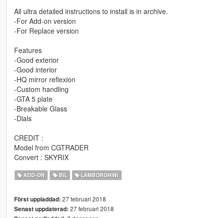
All ultra detailed instructions to install is in archive.
-For Add-on version
-For Replace version
Features
-Good exterior
-Good interior
-HQ mirror reflexion
-Custom handling
-GTA 5 plate
-Breakable Glass
-Dials
CREDIT :
Model from CGTRADER
Convert : SKYRIX
ADD-ON
BIL
LAMBORGHINI
27 februari 2018
Först uppladdad:
27 februari 2018
Senast uppdaterad: