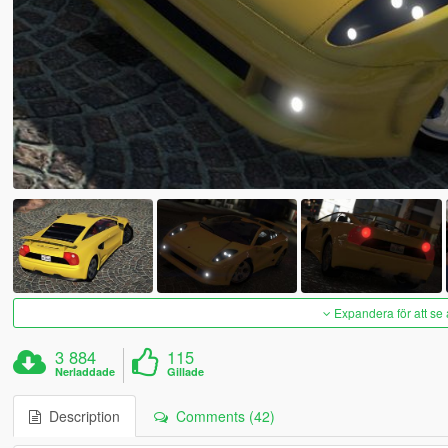
Expandera för att se 
3 884
115
Nerladdade
Gillade
Description
Comments (42)