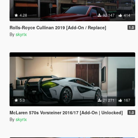
4.28
92 147
414
Rolls-Royce Cullinan 2019 [Add-On / Replace]
1.0
By
skyrix
5.0
21 271
167
McLaren 570s Vorsteiner 2016/17 [Add-On | Unlocked]
1.0
By
skyrix