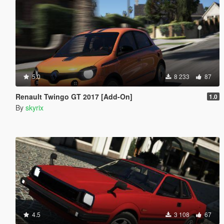
5.0
8 233
87
Renault Twingo GT 2017 [Add-On]
1.0
By
skyrix
4.5
3 108
67