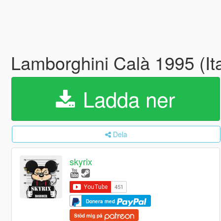
Lamborghini Calà 1995 (It
Ladda ner
Dela
skyrix
Donera med
Stöd mig på