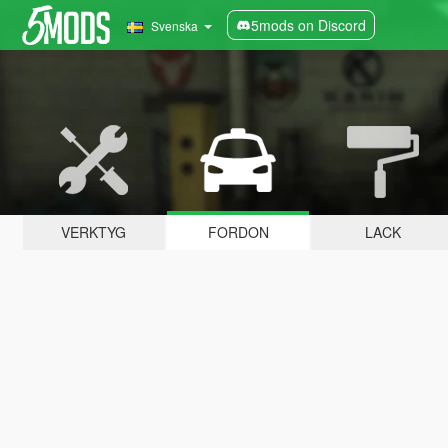
5mods on Discord
Svenska
VERKTYG
FORDON
LACK