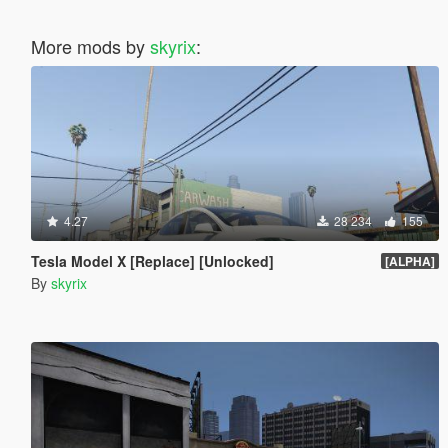
More mods by
skyrix
:
4.27
28 234
155
Tesla Model X [Replace] [Unlocked]
[ALPHA]
By
skyrix