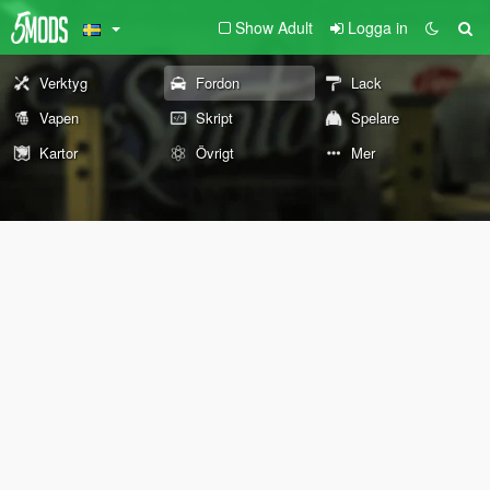
Show Adult
Logga in
Verktyg
Fordon
Lack
Vapen
Skript
Spelare
Kartor
Övrigt
Mer