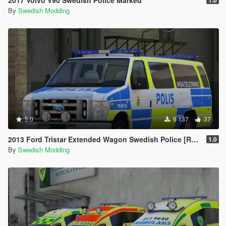
2017 Volvo V90 Swedish Police Marked
1.0
By
Swedish Modding
5.0
6 137
37
2013 Ford Tristar Extended Wagon Swedish Police [REFLECTIVE]
1.0
By
Swedish Modding