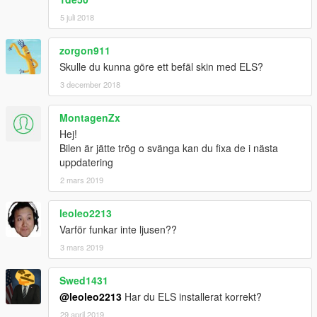
5 juli 2018
zorgon911
Skulle du kunna göre ett befäl skin med ELS?
3 december 2018
MontagenZx
Hej!
Bilen är jätte trög o svänga kan du fixa de i nästa
uppdatering
2 mars 2019
leoleo2213
Varför funkar inte ljusen??
3 mars 2019
Swed1431
@leoleo2213
Har du ELS installerat korrekt?
29 april 2019