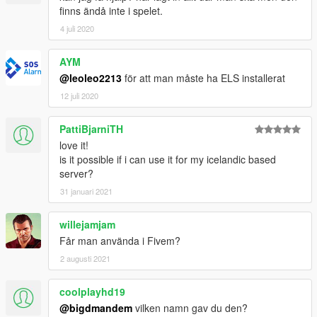
finns ändå inte i spelet.
4 juli 2020
AYM
@leoleo2213
för att man måste ha ELS installerat
12 juli 2020
PattiBjarniTH
love it!
is it possible if i can use it for my icelandic based
server?
31 januari 2021
willejamjam
Får man använda i Fivem?
2 augusti 2021
coolplayhd19
@bigdmandem
vilken namn gav du den?