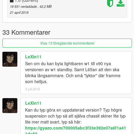
1.0
(current)
RAKEL-Phone by SwedishModding
18 931 nerladdade
, 42,2 MB
Panasonic Toughpad by Casey26
21 april 2018
Fullbeam lightbar by SwedishModding
Enjoy :)
33 Kommentarer
Visa 13 föregående kommentarer
LeXin11
Sen om du kan byta lightbaren w1 till v90 nya
versionen av w1 standby. Samt L65an att den ska
blinka långsammare. Och små "lyktor" där framme
som helljus.
5 juli 2018
LeXin11
Kan du typ göra en uppdaterad version? Typ högre
suspension och typ så att själva chassit skiner lite typ
lite mer matt svart, typ så här:
https://gyazo.com/700005abc3f33e392e07a6f1a41
1de50