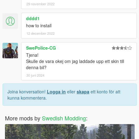
29 november 2022
dddd1
how to install
12 december 2022
SwePolice-CG
Tjena!
Skulle de vara okej om jag laddade upp ett skin till
denna bil?
30 juni 2024
Joina konversation!
Logga in
eller
skapa
ett konto för att
kunna kommentera.
More mods by
Swedish Modding
: