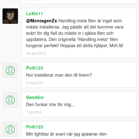
LeXin11
@MontagenZx
Handling.meta filen är inget som
måste installeras. Jag påstår att det kommer vara
svårt för dig ifall du måste in i själva filen och
uppdatera. Den originella "Handling.meta" filen
fungerar perfekt! Hoppas att detta hjälper, Mvh M
30 april 2019
Polit123
Hur installerar man den till fivem?
5 maj 2019
SwedIce
Den funkar inte för mig...
7 juli 2019
Polit123
Min lightbar är svart när jag spawnar den