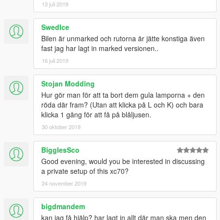
13 juli 2019
SwedIce
Bilen är unmarked och rutorna är jätte konstiga även
fast jag har lagt in marked versionen..
16 juli 2019
Stojan Modding
Hur gör man för att ta bort dem gula lamporna + den
röda där fram? (Utan att klicka på L och K) och bara
klicka 1 gång för att få på blåljusen.
30 oktober 2019
BigglesSco
Good evening, would you be interested in discussing
a private setup of this xc70?
24 november 2019
bigdmandem
kan jag få hjälp? har lagt in allt där man ska men den