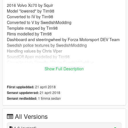
2016 Volvo Xc70 by Squir
Model "lowered" by Tim98
Converted to IV by Tim98
Converted to V by SwedishModding
Template mapped by Tim98
Rims modelled by Tim98
Dashboard and steeringwheel by Forza Motorsport DEV Team
Swedish police textures by SwedishModding
Handling values by Chris Viper
SoundOff Apex modelled by Tim98
Converted into Standby W1 by SwedishModding
L65 Dashlight and BL76s by Corleone
Show Full Description
Whelen Vertex by ??? (Please contact me if you are the
author)
Extra side mirror by My Good Friend Dave
21 april 2018
Först uppladdad:
Auxiliary reverse lights and antennas by Rockstar Games
21 april 2018
Senast uppdaterad:
Fire extinguisher by Lèvo Modding
1 timma sedan
Senast nedladdad:
Crime scene tape by ErinLindsay
Storage locker and Stinger spikestrip by SwedishModding
Cargo divider by Corleone
All Versions
Polman control panel by SwedishModding
ANPR Camera by SwedishModding