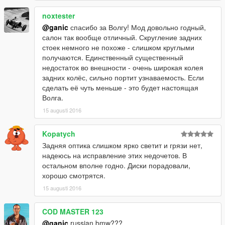
noxtester
@ganic
спасибо за Волгу! Мод довольно годный,
салон так вообще отличный. Скругление задних
стоек немного не похоже - слишком круглыми
получаются. Единственный существенный
недостаток во внешности - очень широкая колея
задних колёс, сильно портит узнаваемость. Если
сделать её чуть меньше - это будет настоящая
Волга.
15 augusti 2016
Kopatych
Задняя оптика слишком ярко светит и грязи нет,
надеюсь на исправление этих недочетов. В
остальном вполне годно. Диски порадовали,
хорошо смотрятся.
15 augusti 2016
COD MASTER 123
@ganic
russian bmw???