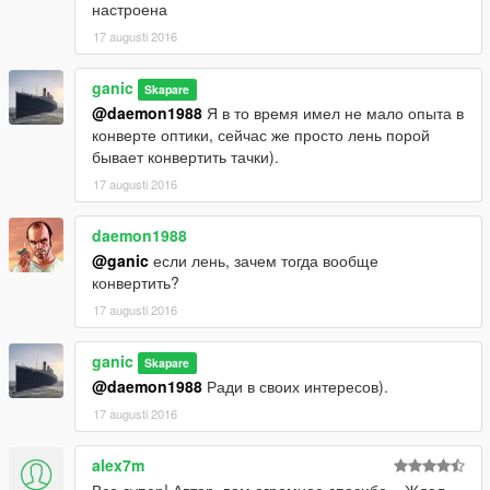
настроена
17 augusti 2016
ganic
Skapare
@daemon1988
Я в то время имел не мало опыта в
конверте оптики, сейчас же просто лень порой
бывает конвертить тачки).
17 augusti 2016
daemon1988
@ganic
если лень, зачем тогда вообще
конвертить?
17 augusti 2016
ganic
Skapare
@daemon1988
Ради в своих интересов).
17 augusti 2016
alex7m