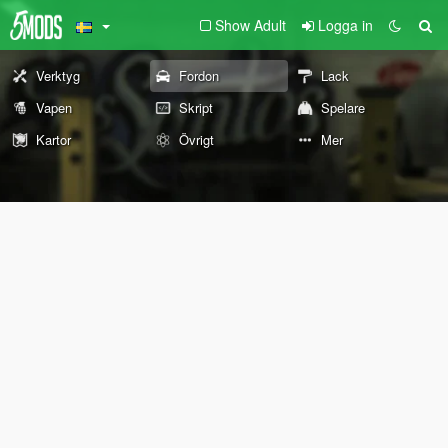
Show Adult
Logga in
Verktyg
Fordon
Lack
Vapen
Skript
Spelare
Kartor
Övrigt
Mer