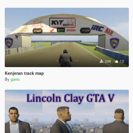
398
12
Kenjeran track map
By
ganic