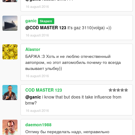
16 augusti 2016
ganic
Skapare
@COD MASTER 123
it's gaz 3110(volga) =))
16 augusti 2016
Alastor
БАРЖА :3 Хоть и не люблю отечественный
автопром, но этот автомобиль почему-то всегда
вызывает улыбку))
16 augusti 2016
COD MASTER 123
@ganic
i know that but does it take influence from
bmw?
16 augusti 2016
daemon1988
Оптику бы переделать надо, неправильно