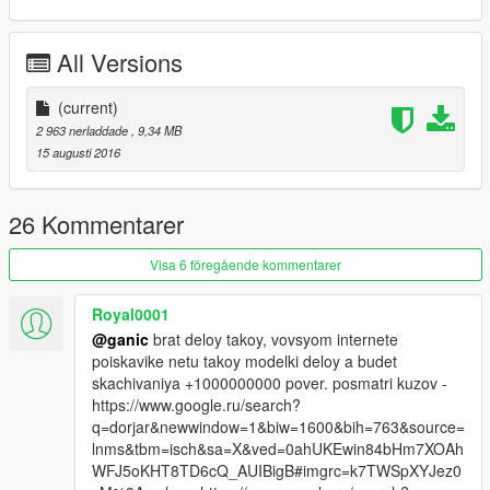
All Versions
(current)
2 963 nerladdade
, 9,34 MB
15 augusti 2016
26 Kommentarer
Visa 6 föregående kommentarer
Royal0001
@ganic
brat deloy takoy, vovsyom internete
poiskavike netu takoy modelki deloy a budet
skachivaniya +1000000000 pover. posmatri kuzov -
https://www.google.ru/search?
q=dorjar&newwindow=1&biw=1600&bih=763&source=
lnms&tbm=isch&sa=X&ved=0ahUKEwin84bHm7XOAh
WFJ5oKHT8TD6cQ_AUIBigB#imgrc=k7TWSpXYJez0