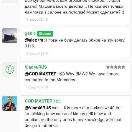
Все супер! Автор, вам огромное спасибо... Ждал
давно! Машина моего детства... Не хватает только
лампочки в салоне на потолке! Может сделаете? :)
17 augusti 2016
ganic
Skapare
@alex7m
Я пока не буду делать обнов на эту волгу
3110.
18 augusti 2016
Vlad46RUS
@COD MASTER 123
Why BMW? We have it more
compared to the Mercedes.
18 augusti 2016
COD MASTER 123
@Vlad46RUS
well... it is more of a s-class w140 but
im thinking bmw cause of kidney grill bmw and
pontiac are the only ones to my knowledge with that
design in america