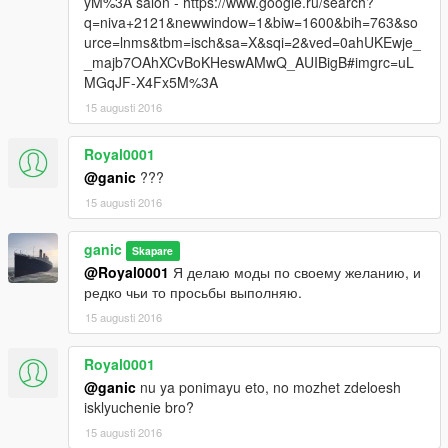
yM%3A salon - https://www.google.ru/search?
q=niva+2121&newwindow=1&biw=1600&bih=763&so
urce=lnms&tbm=isch&sa=X&sqi=2&ved=0ahUKEwje_
_majb7OAhXCvBoKHeswAMwQ_AUIBigB#imgrc=uL
MGqJF-X4Fx5M%3A
15 augusti 2016
Royal0001
@ganic
???
15 augusti 2016
ganic
Skapare
@Royal0001
Я делаю моды по своему желанию, и
редко чьи то просьбы выполняю.
15 augusti 2016
Royal0001
@ganic
nu ya ponimayu eto, no mozhet zdeloesh
isklyuchenie bro?
15 augusti 2016