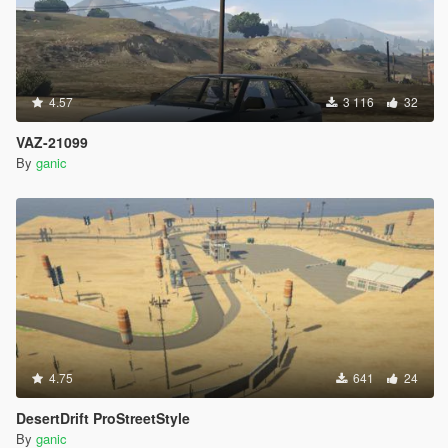
4.57
3 116
32
VAZ-21099
By
ganic
4.75
641
24
DesertDrift ProStreetStyle
By
ganic