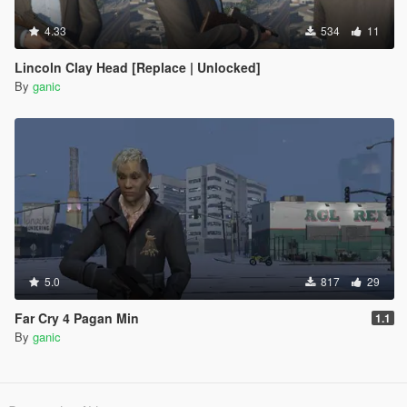
4.33
534
11
Lincoln Clay Head [Replace | Unlocked]
By
ganic
5.0
817
29
Far Cry 4 Pagan Min
1.1
By
ganic