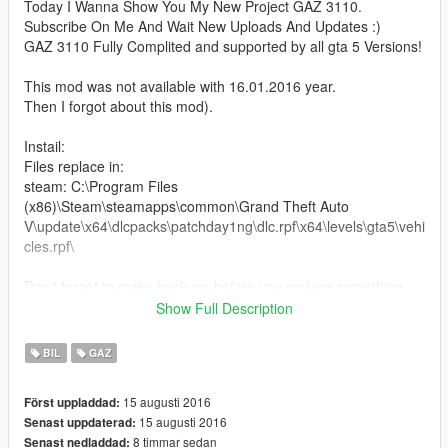
Today I Wanna Show You My New Project GAZ 3110.
Subscribe On Me And Wait New Uploads And Updates :)
GAZ 3110 Fully Complited and supported by all gta 5 Versions!
This mod was not available with 16.01.2016 year.
Then I forgot about this mod).
Instail:
Files replace in:
steam: C:\Program Files
(x86)\Steam\steamapps\common\Grand Theft Auto
V\update\x64\dlcpacks\patchday1ng\dlc.rpf\x64\levels\gta5\vehi
cles.rpf\
Don't forget to make backups before you replace something.
Show Full Description
Ported by: Ganic
BIL
GAZ
15 augusti 2016
Först uppladdad:
15 augusti 2016
Senast uppdaterad:
8 timmar sedan
Senast nedladdad: