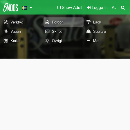
Show Adult
Logga in
Verktyg
Fordon
Lack
Vapen
Skript
Spelare
Kartor
Övrigt
Mer