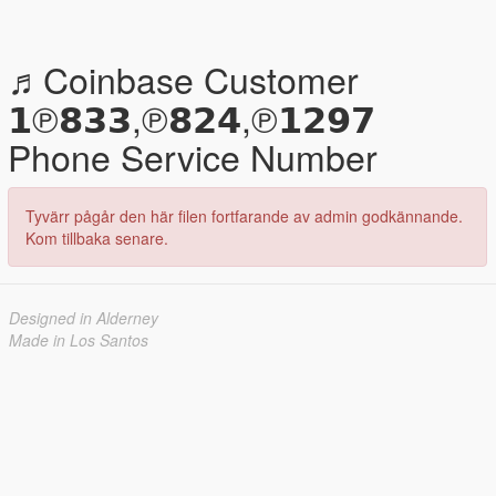
♬Coinbase Customer
𝟭℗𝟴𝟯𝟯,℗𝟴𝟮𝟰,℗𝟭𝟮𝟵𝟳
Phone Service Number
Tyvärr pågår den här filen fortfarande av admin godkännande.
Kom tillbaka senare.
Designed in Alderney
Made in Los Santos