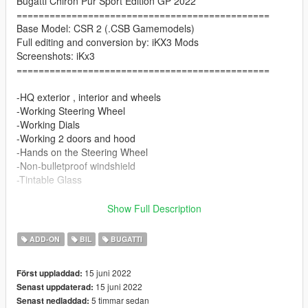
Bugatti Chiron Pur Sport Edition GP 2022
==============================================
Base Model: CSR 2 (.CSB Gamemodels)
Full editing and conversion by: iKX3 Mods
Screenshots: iKx3
==============================================
-HQ exterior , interior and wheels
-Working Steering Wheel
-Working Dials
-Working 2 doors and hood
-Hands on the Steering Wheel
-Non-bulletproof windshield
-Tintable Glass
Paint Options
Show Full Description
-Color1: Body
ADD-ON
BIL
BUGATTI
-Color2: Logo interior
-Color4: Logo Rim
15 juni 2022
Först uppladdad:
-Color6: Interior
15 juni 2022
Senast uppdaterad:
-Color7: Stitch
5 timmar sedan
Senast nedladdad: