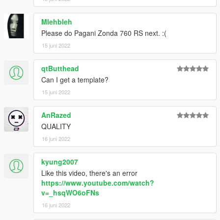
Mlehbleh
Please do Pagani Zonda 760 RS next. :(
15 juni 2022
qtButthead
Can I get a template?
15 juni 2022
AnRazed
QUALITY
16 juni 2022
kyung2007
Like this video, there's an error
https://www.youtube.com/watch?
v=_hsqWO6oFNs
16 juni 2022