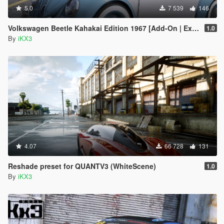
5.0
7 539
146
Volkswagen Beetle Kahakai Edition 1967 [Add-On | Extras]
1.0
By
iKX3
4.07
66 728
131
Reshade preset for QUANTV3 (WhiteScene)
1.0
By
iKX3