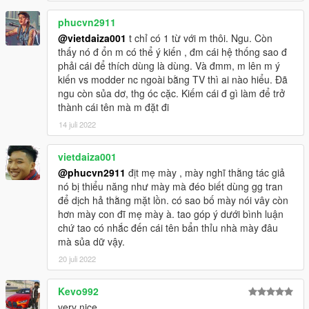
phucvn2911
@vietdaiza001
t chỉ có 1 từ với m thôi. Ngu. Còn
thấy nó đ ổn m có thể ý kiến , đm cái hệ thống sao đ
phải cái để thích dùng là dùng. Và đmm, m lên m ý
kiến vs modder nc ngoài bằng TV thì ai nào hiểu. Đã
ngu còn sủa dơ, thg óc cặc. Kiếm cái đ gì làm để trở
thành cái tên mà m đặt đi
14 juli 2022
vietdaiza001
@phucvn2911
địt mẹ mày , mày nghĩ thằng tác giả
nó bị thiểu năng như mày mà đéo biết dùng gg tran
để dịch hả thằng mặt lồn. có sao bố mày nói vây còn
hơn mày con đĩ mẹ mày à. tao góp ý dưới bình luận
chứ tao có nhắc đến cái tên bẩn thỉu nhà mày đâu
mà sủa dữ vậy.
20 juli 2022
Kevo992
very nice