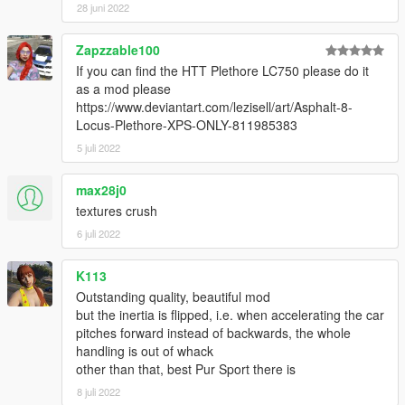
28 juni 2022
Zapzzable100
If you can find the HTT Plethore LC750 please do it
as a mod please
https://www.deviantart.com/lezisell/art/Asphalt-8-
Locus-Plethore-XPS-ONLY-811985383
5 juli 2022
max28j0
textures crush
6 juli 2022
K113
Outstanding quality, beautiful mod
but the inertia is flipped, i.e. when accelerating the car
pitches forward instead of backwards, the whole
handling is out of whack
other than that, best Pur Sport there is
8 juli 2022