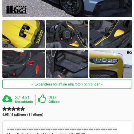
Expandera för att se alla foton och bilder
37 451
207
Nerladdade
Gillade
4.95 / 5 stjärnor (11 röster)
==============================================