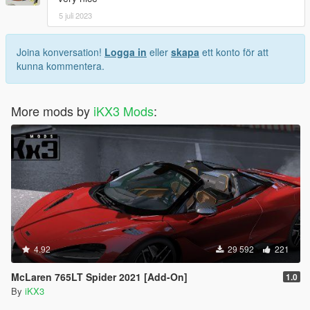
5 juli 2023
Joina konversation!
Logga in
eller
skapa
ett konto för att
kunna kommentera.
More mods by
iKX3 Mods
:
4.92
29 592
221
McLaren 765LT Spider 2021 [Add-On]
1.0
By
iKX3