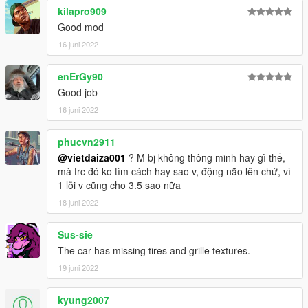
kilapro909
Good mod
16 juni 2022
enErGy90
Good job
16 juni 2022
phucvn2911
@vietdaiza001
? M bị không thông minh hay gì thế,
mà trc đó ko tìm cách hay sao v, động não lên chứ, vì
1 lỗi v cũng cho 3.5 sao nữa
18 juni 2022
Sus-sie
The car has missing tires and grille textures.
19 juni 2022
kyung2007