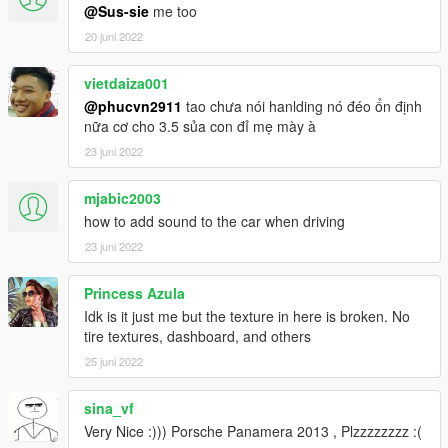
@Sus-sie
me too
20 juni 2022
vietdaiza001
@phucvn2911
tao chưa nói hanlding nó đéo ổn định
nữa cơ cho 3.5 sủa con đỉ mẹ mày à
23 juni 2022
mjabic2003
how to add sound to the car when driving
23 juni 2022
Princess Azula
Idk is it just me but the texture in here is broken. No
tire textures, dashboard, and others
25 juni 2022
sina_vf
Very Nice :))) Porsche Panamera 2013 , Plzzzzzzzz :(