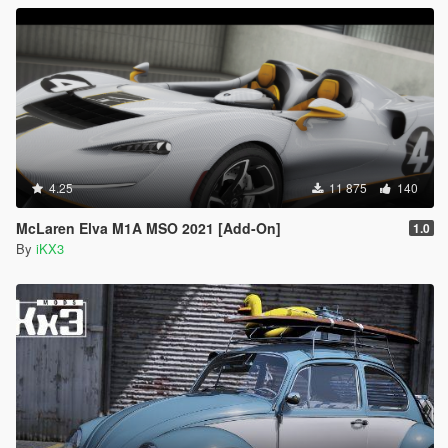
4.25
11 875
140
McLaren Elva M1A MSO 2021 [Add-On]
1.0
By
iKX3