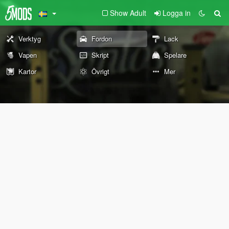
Show Adult
Logga in
Verktyg
Fordon
Lack
Vapen
Skript
Spelare
Kartor
Övrigt
Mer