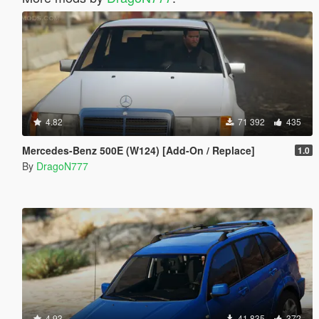
4.82
71 392
435
Mercedes-Benz 500E (W124) [Add-On / Replace]
1.0
By
DragoN777
4.93
41 835
372