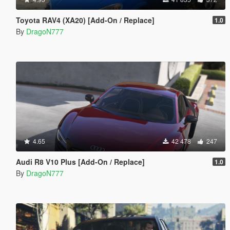
Toyota RAV4 (XA20) [Add-On / Replace]
1.0
By
DragoN777
4.65
42 478
247
Audi R8 V10 Plus [Add-On / Replace]
1.0
By
DragoN777