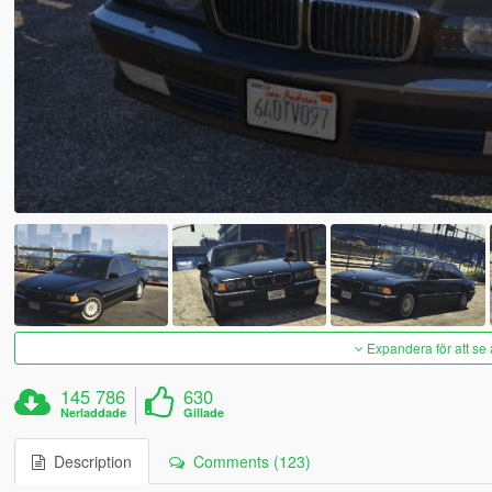
Expandera för att se 
145 786
630
Nerladdade
Gillade
Description
Comments (123)