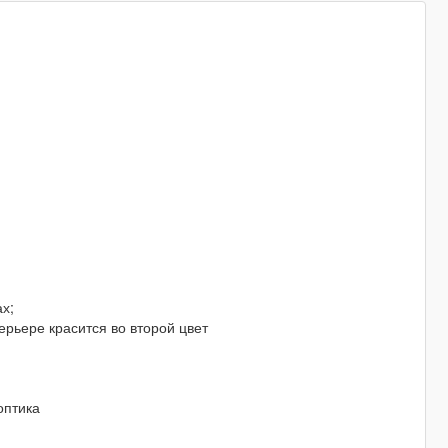
ах;
нтерьере красится во второй цвет
оптика