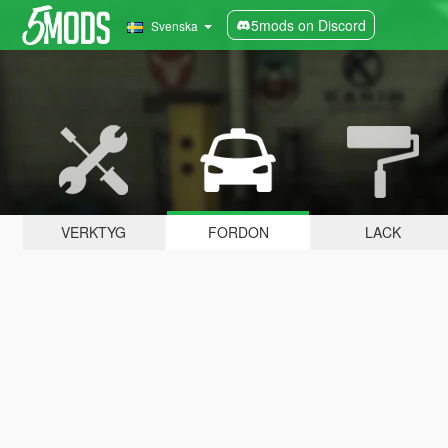
5mods on Discord
Svenska
VERKTYG
FORDON
LACK