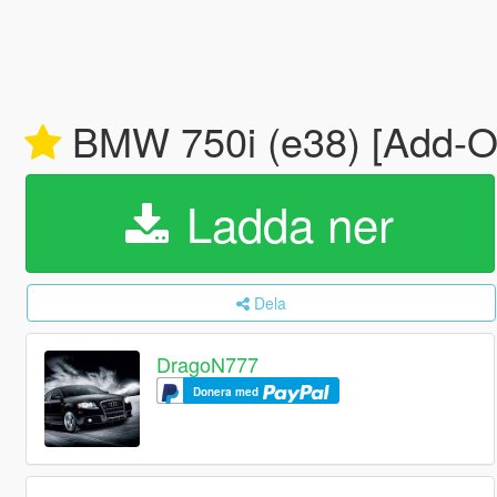
BMW 750i (e38) [Add-O
Ladda ner
Dela
DragoN777
Donera med