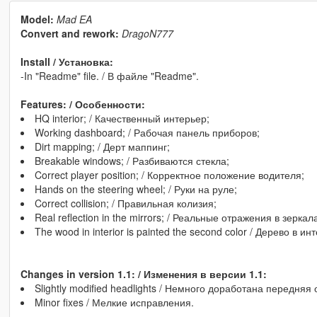
Model:
Mad EA
Convert and rework:
DragoN777
Install / Установка:
-In "Readme" file. / В файле "Readme".
Features: / Особенности:
HQ interior; / Качественный интерьер;
Working dashboard; / Рабочая панель приборов;
Dirt mapping; / Дерт маппинг;
Breakable windows; / Разбиваются стекла;
Correct player position; / Корректное положение водителя;
Hands on the steering wheel; / Руки на руле;
Correct collision; / Правильная колизия;
Real reflection in the mirrors; / Реальные отражения в зеркал
The wood in interior is painted the second color / Дерево в и
Changes in version 1.1: / Изменения в версии 1.1:
Slightly modified headlights / Немного доработана передняя 
Minor fixes / Мелкие исправления.