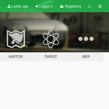
t
Ladda upp
Logga in
Registrera
KARTOR
ÖVRIGT
MER