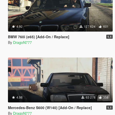
4.92
127 624
601
BMW 760i (e65) [Add-On / Replace]
1.1
By
DragoN777
4.98
63 278
358
Mercedes-Benz S600 (W140) [Add-On / Replace]
1.1
By
DragoN777