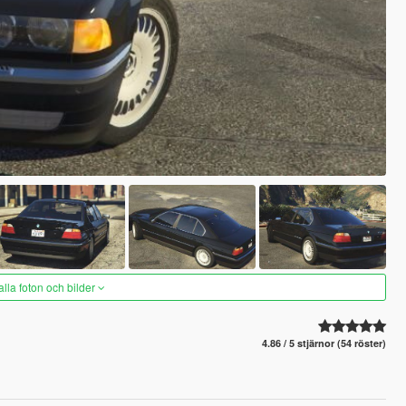
alla foton och bilder
4.86 / 5 stjärnor (54 röster)