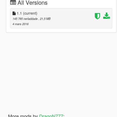
All Versions
1.1
(current)
145 785 nerladdade
, 21,5 MB
4 mars 2016
More mods by
DragoN777
: