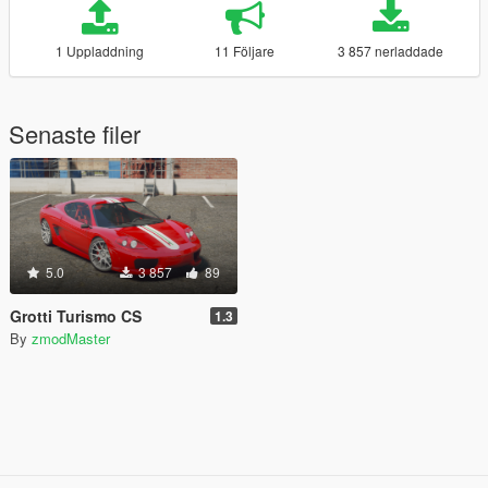
1 Uppladdning
11 Följare
3 857 nerladdade
Senaste filer
5.0
3 857
89
Grotti Turismo CS
1.3
By
zmodMaster