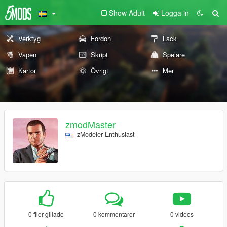
Show Adult
Logga in
Verktyg
Fordon
Lack
Vapen
Skript
Spelare
Kartor
Övrigt
Mer
zmodMaster
zModeler Enthusiast
0 filer gillade
0 kommentarer
0 videos