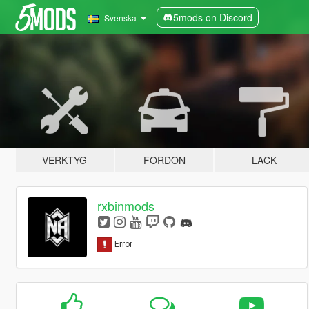
5mods on Discord
Svenska
VERKTYG
FORDON
LACK
rxbinmods