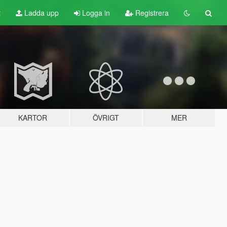
t
Ladda upp
Logga in
Registrera
KARTOR
ÖVRIGT
MER