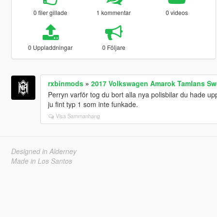
0 filer gillade
1 kommentar
0 videos
0 Uppladdningar
0 Följare
rxbinmods
»
2017 Volkswagen Amarok Tamlans Sw
Perryn varför tog du bort alla nya polisbilar du hade
ju fint typ 1 som inte funkade.
Visa Sammanhang
Designed in Alderney
Made in Los Santos