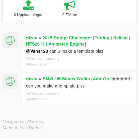
0 Uppladdningar
0 Följare
riizan
»
2015 Dodge Challenger [Tuning | Hellcat |
NFS2015 | Animated Engine]
@Vans123
can u make a template plss
Visa Sammanhang
14 mars 2021
riizan
»
BMW 1M StanceWorks [Add-On]
can you make a template plss
Visa Sammanhang
14 mars 2021
Designed in Alderney
Made in Los Santos