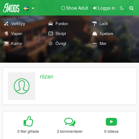
Show Adult
Logga in
Verktyg
Fordon
Lack
Vapen
Skript
Spelare
Kartor
Övrigt
Mer
riizan
0 filer gillade
2 kommentarer
0 videos