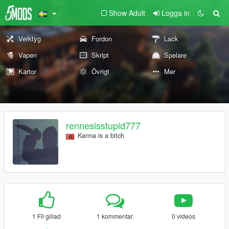
Show Adult
Logga in
Verktyg
Fordon
Lack
Vapen
Skript
Spelare
Kartor
Övrigt
Mer
rennesisstupid777
Karma is a bitch
1 Fil gillad
1 kommentar
0 videos