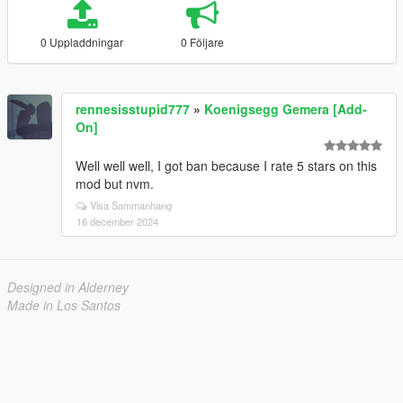
0 Uppladdningar
0 Följare
rennesisstupid777
»
Koenigsegg Gemera [Add-
On]
Well well well, I got ban because I rate 5 stars on this
mod but nvm.
Visa Sammanhang
16 december 2024
Designed in Alderney
Made in Los Santos