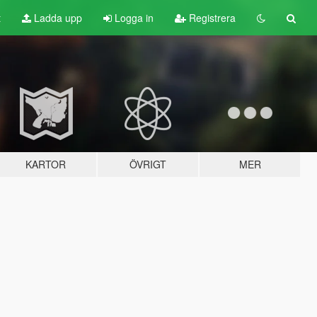
t
Ladda upp
Logga in
Registrera
KARTOR
ÖVRIGT
MER