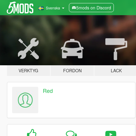
5mods on Discord
Svenska
VERKTYG
FORDON
LACK
Red