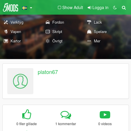
Show Adult
Logga in
Verktyg
Fordon
Lack
Vapen
Skript
Spelare
Kartor
Övrigt
Mer
platon67
0 filer gillade
1 kommentar
0 videos