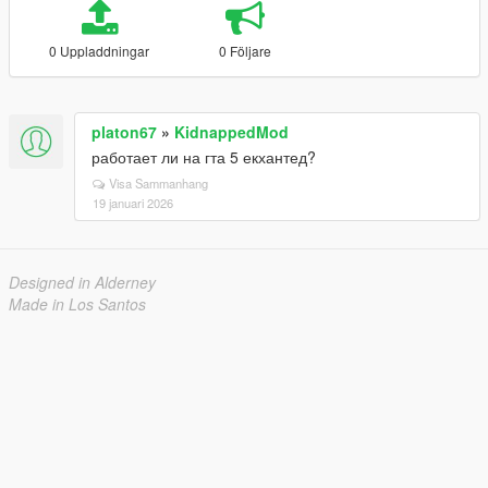
0 Uppladdningar
0 Följare
platon67
»
KidnappedMod
работает ли на гта 5 екхантед?
Visa Sammanhang
19 januari 2026
Designed in Alderney
Made in Los Santos