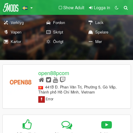
Show Adult
Logga in
Verktyg
Fordon
Lack
Vapen
Skript
Spelare
Kartor
Övrigt
Mer
open88pcom
441B Đ. Phan Văn Trị, Phường 5, Gò Vấp,
Thành phố Hồ Chí Minh, Vietnam