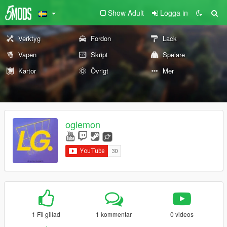
Show Adult
Logga in
Verktyg
Fordon
Lack
Vapen
Skript
Spelare
Kartor
Övrigt
Mer
oglemon
1 Fil gillad
1 kommentar
0 videos