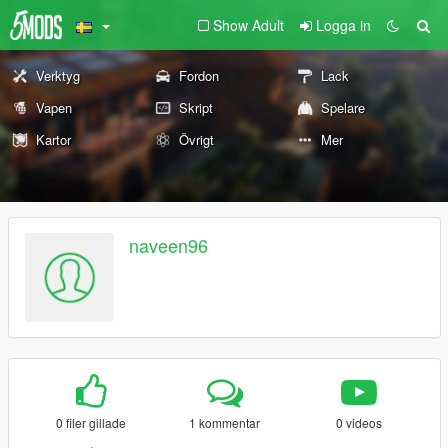
Show Adult
Logga in
Verktyg
Fordon
Lack
Vapen
Skript
Spelare
Kartor
Övrigt
Mer
naveen96
0 filer gillade
1 kommentar
0 videos