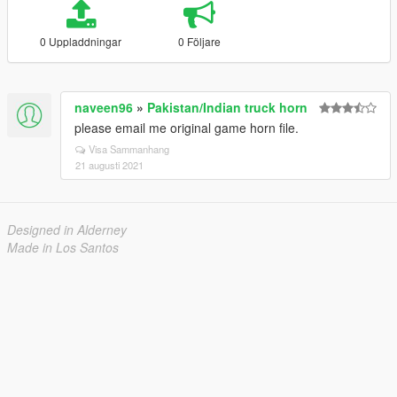
0 Uppladdningar
0 Följare
naveen96
»
Pakistan/Indian truck horn
please email me original game horn file.
Visa Sammanhang
21 augusti 2021
Designed in Alderney
Made in Los Santos