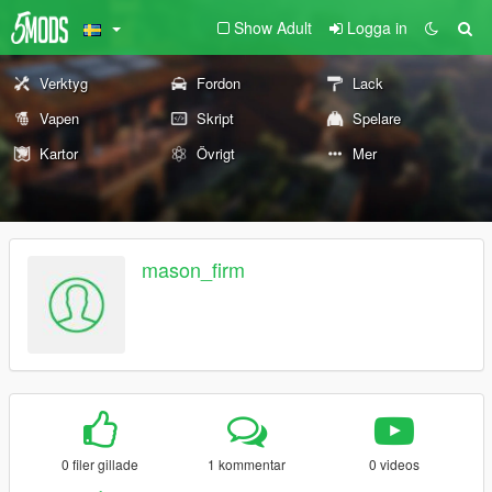
Show Adult
Logga in
Verktyg
Fordon
Lack
Vapen
Skript
Spelare
Kartor
Övrigt
Mer
mason_firm
0 filer gillade
1 kommentar
0 videos