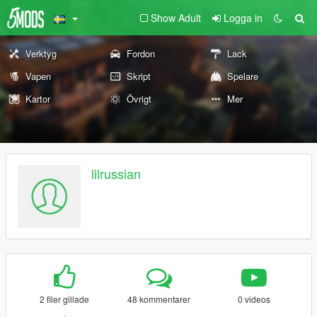
Show Adult
Logga in
Verktyg
Fordon
Lack
Vapen
Skript
Spelare
Kartor
Övrigt
Mer
lilrussian
2 filer gillade
48 kommentarer
0 videos