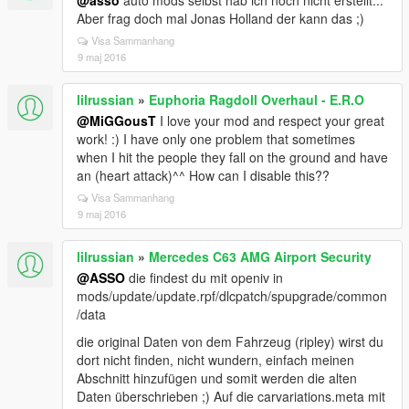
@asso
auto mods selbst hab ich noch nicht erstellt...
Aber frag doch mal Jonas Holland der kann das ;)
Visa Sammanhang
9 maj 2016
lilrussian
»
Euphoria Ragdoll Overhaul - E.R.O
@MiGGousT
I love your mod and respect your great
work! :) I have only one problem that sometimes
when I hit the people they fall on the ground and have
an (heart attack)^^ How can I disable this??
Visa Sammanhang
9 maj 2016
lilrussian
»
Mercedes C63 AMG Airport Security
@ASSO
die findest du mit openiv in
mods/update/update.rpf/dlcpatch/spupgrade/common
/data
die original Daten von dem Fahrzeug (ripley) wirst du
dort nicht finden, nicht wundern, einfach meinen
Abschnitt hinzufügen und somit werden die alten
Daten überschrieben ;) Auf die carvariations.meta mit