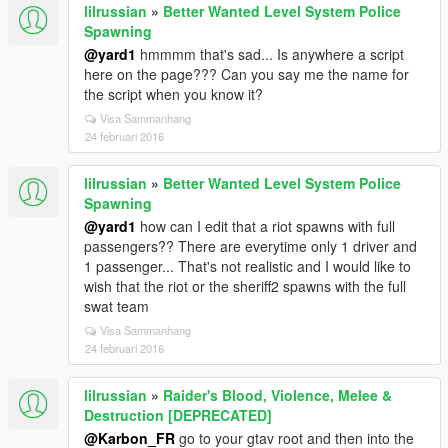
lilrussian
»
Better Wanted Level System Police
Spawning
@yard1
hmmmm that's sad... Is anywhere a script
here on the page??? Can you say me the name for
the script when you know it?
Visa Sammanhang
24 februari 2016
lilrussian
»
Better Wanted Level System Police
Spawning
@yard1
how can I edit that a riot spawns with full
passengers?? There are everytime only 1 driver and
1 passenger... That's not realistic and I would like to
wish that the riot or the sheriff2 spawns with the full
swat team
Visa Sammanhang
24 februari 2016
lilrussian
»
Raider's Blood, Violence, Melee &
Destruction [DEPRECATED]
@Karbon_FR
go to your gtav root and then into the