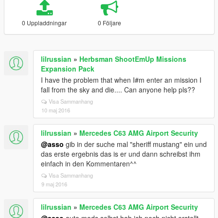
0 Uppladdningar
0 Följare
lilrussian
»
Herbsman ShootEmUp Missions
Expansion Pack
I have the problem that when I#m enter an mission I
fall from the sky and die.... Can anyone help pls??
Visa Sammanhang
10 maj 2016
lilrussian
»
Mercedes C63 AMG Airport Security
@asso
gib in der suche mal "sheriff mustang" ein und
das erste ergebnis das is er und dann schreibst ihm
einfach in den Kommentaren^^
Visa Sammanhang
9 maj 2016
lilrussian
»
Mercedes C63 AMG Airport Security