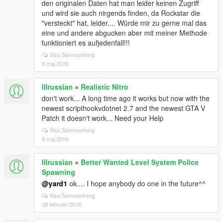
den originalen Daten hat man leider keinen Zugriff
und wird sie auch nirgends finden, da Rockstar die
"versteckt" hat, leider.... Würde mir zu gerne mal das
eine und andere abgucken aber mit meiner Methode
funktioniert es aufjedenfall!!!
Visa Sammanhang
6 maj 2016
lilrussian
»
Realistic Nitro
don't work... A long time ago it works but now with the
newest scripthookvdotnet 2.7 and the newest GTA V
Patch it doesn't work... Need your Help
Visa Sammanhang
6 maj 2016
lilrussian
»
Better Wanted Level System Police
Spawning
@yard1
ok.... I hope anybody do one in the future^^
Visa Sammanhang
28 februari 2016