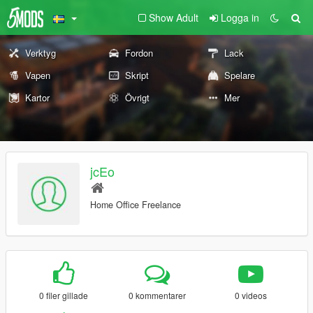
Show Adult
Logga in
Verktyg
Fordon
Lack
Vapen
Skript
Spelare
Kartor
Övrigt
Mer
jcEo
Home Office Freelance
0 filer gillade
0 kommentarer
0 videos