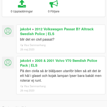
0 Uppladdningar
0 Följare
jakob4
»
2012 Volkswagen Passat B7 Alltrack
Swedish Police | ELS
blir det en civil passat?
Visa Sammanhang
26 maj 2020
jakob4
»
2005 & 2001 Volvo V70 Swedish Police
Pack | ELS
På den civila så är blåljusen utanför bilen så att det är
ett hål i glaset och kojak lampan lyser bara bakåt men
roterar ej runt.
Visa Sammanhang
26 maj 2020