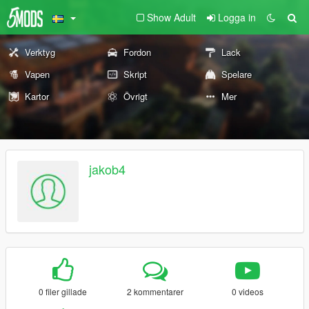
Show Adult
Logga in
Verktyg
Fordon
Lack
Vapen
Skript
Spelare
Kartor
Övrigt
Mer
jakob4
0 filer gillade
2 kommentarer
0 videos