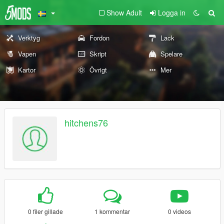
Show Adult
Logga in
Verktyg
Fordon
Lack
Vapen
Skript
Spelare
Kartor
Övrigt
Mer
hitchens76
0 filer gillade
1 kommentar
0 videos