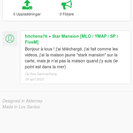
0 Uppladdningar
0 Följare
hitchens76
»
Star Mansion [MLO / YMAP / SP /
FiveM]
Bonjour à tous ! j'ai téléchargé, j'ai fait comme les
videos, j'ai la maison jaune "stark mansion" sur la
carte, mais je n'ai pas la maison quand j'y suis (le
point est dans la mer)
Visa Sammanhang
24 april 2023
Designed in Alderney
Made in Los Santos