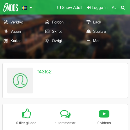
Show Adult
Logga in
Verktyg
Fordon
Lack
Vapen
Skript
Spelare
Kartor
Övrigt
Mer
f43fs2
0 filer gillade
1 kommentar
0 videos