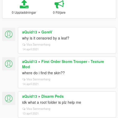
0 Uppladdningar
0 Följare
aQuid13
»
GoreV
why is it censored by a leaf?
Visa Sammanhang
14 april 2021
aQuid13
»
First Order Storm Trooper - Texture
Mod
where do i find the skin??
Visa Sammanhang
14 april 2021
aQuid13
»
Disarm Peds
idk what a root folder is plz help me
Visa Sammanhang
13 april 2021