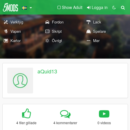
Show Adult
Logga in
Verktyg
Fordon
Lack
Vapen
Skript
Spelare
Kartor
Övrigt
Mer
aQuid13
4 filer gillade
4 kommentarer
0 videos