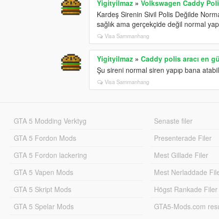
Yigityilmaz
»
Volkswagen Caddy Polis
Kardeş Sirenin Sivil Polis Değilde Norma
sağlık ama gerçekçide değil normal yapa
Visa Sammanhang
Yigityilmaz
»
Caddy polis aracı en g
Şu sireni normal siren yapıp bana atabi
Visa Sammanhang
GTA 5 Modding Verktyg
Senaste filer
GTA 5 Fordon Mods
Presenterade Filer
GTA 5 Fordon lackering
Mest Gillade Filer
GTA 5 Vapen Mods
Mest Nerladdade Fil
GTA 5 Skript Mods
Högst Rankade Filer
GTA 5 Spelar Mods
GTA5-Mods.com resul