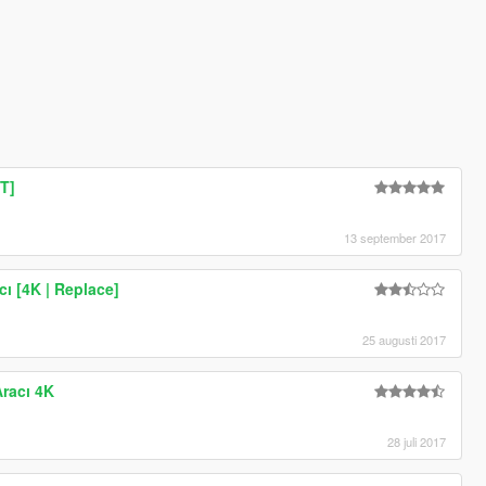
T]
13 september 2017
ı [4K | Replace]
25 augusti 2017
racı 4K
28 juli 2017