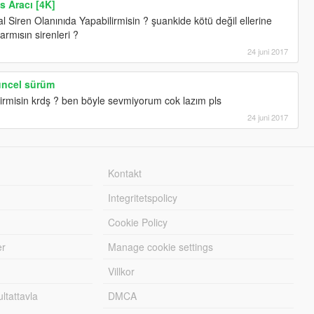
 Aracı [4K]
l Siren Olanınıda Yapabilirmisin ? şuankide kötü değil ellerine
rmısın sirenleri ?
24 juni 2017
üncel sürüm
lirmisin krdş ? ben böyle sevmiyorum cok lazım pls
24 juni 2017
Kontakt
Integritetspolicy
Cookie Policy
er
Manage cookie settings
Villkor
tattavla
DMCA