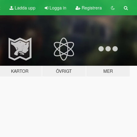
t
Ladda upp
Logga in
Registrera
KARTOR
ÖVRIGT
MER