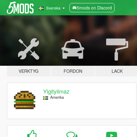
5mods on Discord
Svenska
VERKTYG
FORDON
LACK
Yigityilmaz
Amerika