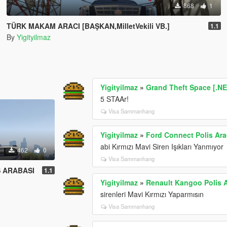
868
1
TÜRK MAKAM ARACI [BAŞKAN,MilletVekili VB.]
1.1
By
Yigityilmaz
Yigityilmaz
»
Grand Theft Space [.NE
5 STAAr!
Visa Sammanhang
Yigityilmaz
»
Ford Connect Polis Arac
abi Kırmızı Mavi Siren Işıkları Yanmıyor
462
0
Visa Sammanhang
S ARABASI
1.1
Yigityilmaz
»
Renault Kangoo Polis A
sirenleri Mavi Kırmızı Yaparmısın
Visa Sammanhang