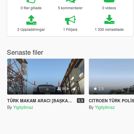
0 filer gillade
5 kommentarer
0 videos
2 Uppladdningar
1 Följare
1 330 nerladdade
Senaste filer
868
1
2.5
TÜRK MAKAM ARACI [BAŞKAN,MilletVekili VB.]
CITROEN TÜRK POLİ
1.1
By
Yigityilmaz
By
Yigityilmaz