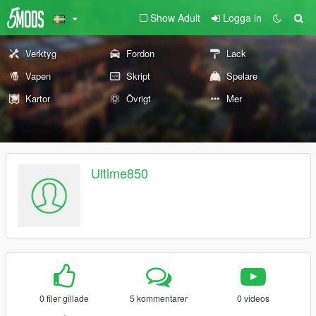
Show Adult
Logga in
Verktyg
Fordon
Lack
Vapen
Skript
Spelare
Kartor
Övrigt
Mer
Ultime850
0 filer gillade
5 kommentarer
0 videos