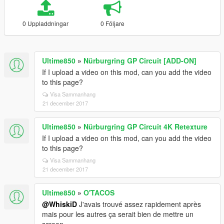
0 Uppladdningar
0 Följare
Ultime850
»
Nürburgring GP Circuit [ADD-ON]
If I upload a video on this mod, can you add the video
to this page?
Visa Sammanhang
21 december 2017
Ultime850
»
Nürburgring GP Circuit 4K Retexture
If I upload a video on this mod, can you add the video
to this page?
Visa Sammanhang
21 december 2017
Ultime850
»
O'TACOS
@WhiskiD
J'avais trouvé assez rapidement après
mais pour les autres ça serait bien de mettre un