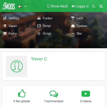
Show Adult
Logga in
Verktyg
Fordon
Lack
Vapen
Skript
Spelare
Kartor
Övrigt
Mer
Trevor C
0 filer gillade
7 kommentarer
0 videos