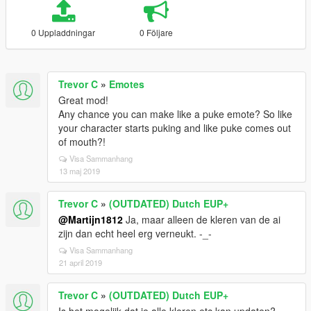
0 Uppladdningar
0 Följare
Trevor C
»
Emotes
Great mod!
Any chance you can make like a puke emote? So like
your character starts puking and like puke comes out
of mouth?!
Visa Sammanhang
13 maj 2019
Trevor C
»
(OUTDATED) Dutch EUP+
@Martijn1812
Ja, maar alleen de kleren van de ai
zijn dan echt heel erg verneukt. -_-
Visa Sammanhang
21 april 2019
Trevor C
»
(OUTDATED) Dutch EUP+