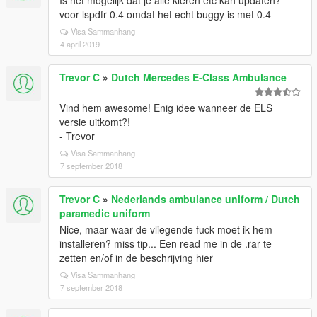
Is het mogelijk dat je alle kleren etc kan updaten?
voor lspdfr 0.4 omdat het echt buggy is met 0.4
Visa Sammanhang
4 april 2019
Trevor C
»
Dutch Mercedes E-Class Ambulance
Vind hem awesome! Enig idee wanneer de ELS
versie uitkomt?!
- Trevor
Visa Sammanhang
7 september 2018
Trevor C
»
Nederlands ambulance uniform / Dutch
paramedic uniform
Nice, maar waar de vliegende fuck moet ik hem
installeren? miss tip... Een read me in de .rar te
zetten en/of in de beschrijving hier
Visa Sammanhang
7 september 2018