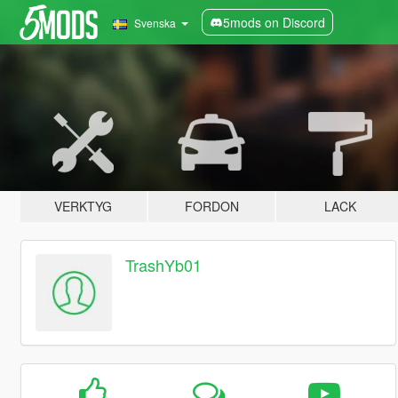
5mods on Discord
Svenska
VERKTYG
FORDON
LACK
TrashYb01