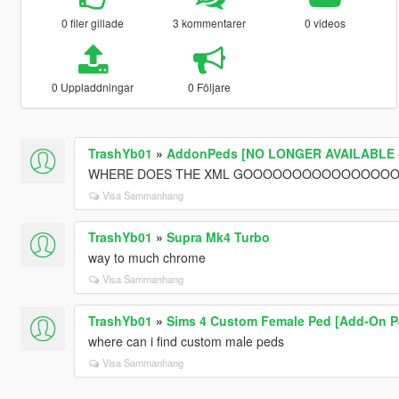
0 filer gillade
3 kommentarer
0 videos
0 Uppladdningar
0 Följare
TrashYb01
»
AddonPeds [NO LONGER AVAILABLE -
WHERE DOES THE XML GOOOOOOOOOOOOOO
Visa Sammanhang
TrashYb01
»
Supra Mk4 Turbo
way to much chrome
Visa Sammanhang
TrashYb01
»
Sims 4 Custom Female Ped [Add-On Pe
where can i find custom male peds
Visa Sammanhang