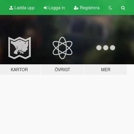
t
Ladda upp
Logga in
Registrera
KARTOR
ÖVRIGT
MER