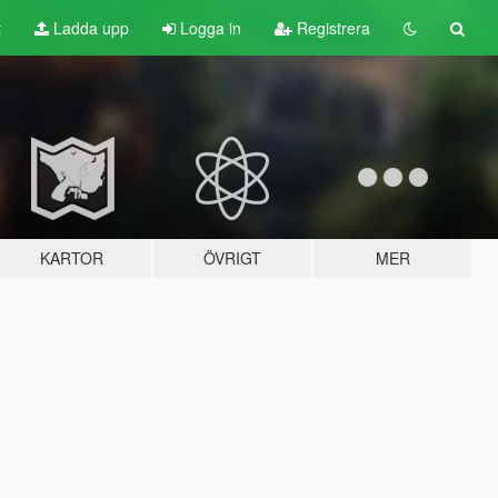
t
Ladda upp
Logga in
Registrera
KARTOR
ÖVRIGT
MER