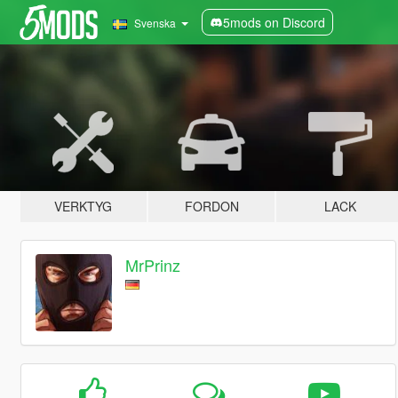
5mods on Discord
Svenska
VERKTYG
FORDON
LACK
MrPrinz