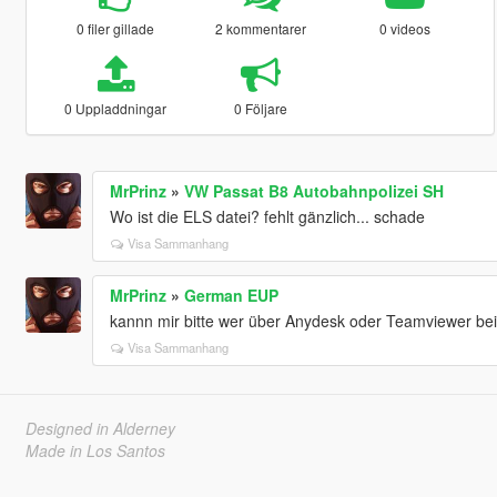
0 filer gillade
2 kommentarer
0 videos
0 Uppladdningar
0 Följare
MrPrinz
»
VW Passat B8 Autobahnpolizei SH
Wo ist die ELS datei? fehlt gänzlich... schade
Visa Sammanhang
MrPrinz
»
German EUP
kannn mir bitte wer über Anydesk oder Teamviewer bei de
Visa Sammanhang
Designed in Alderney
Made in Los Santos