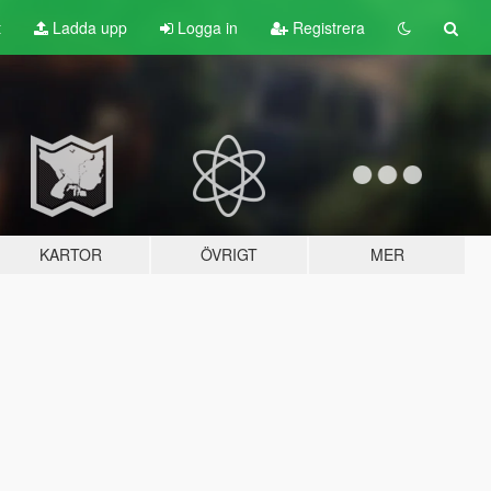
t
Ladda upp
Logga in
Registrera
KARTOR
ÖVRIGT
MER