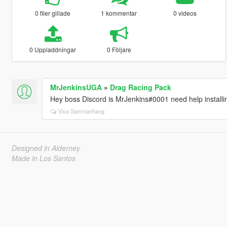
0 filer gillade
1 kommentar
0 videos
0 Uppladdningar
0 Följare
MrJenkinsUGA
»
Drag Racing Pack
Hey boss Discord is MrJenkins#0001 need help installi
Visa Sammanhang
Designed in Alderney
Made in Los Santos