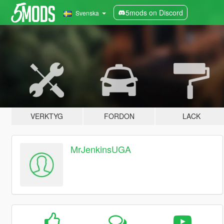
5mods on Discord
Svenska
VERKTYG
FORDON
LACK
MrJenkinsUGA