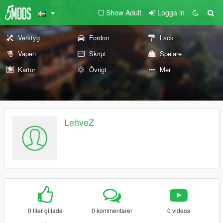
Show Adult
Logga in
Verktyg
Fordon
Lack
Vapen
Skript
Spelare
Kartor
Övrigt
Mer
LehveZ
0 filer gillade
0 kommentarer
0 videos