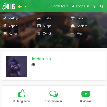
Show Adult
Logga in
Verktyg
Fordon
Lack
Vapen
Skript
Spelare
Kartor
Övrigt
Mer
Jordan_lm
0 filer gillade
1 kommentar
0 videos