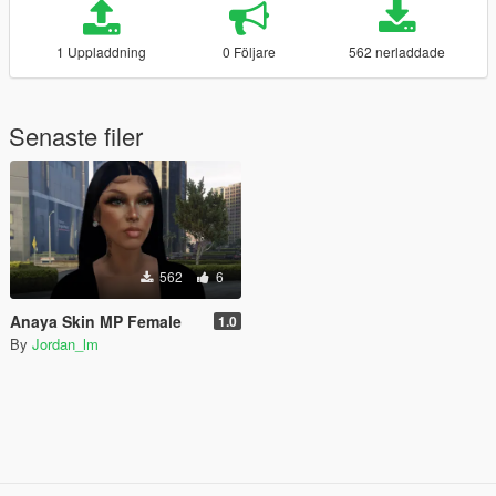
1 Uppladdning
0 Följare
562 nerladdade
Senaste filer
562
6
Anaya Skin MP Female
1.0
By
Jordan_lm