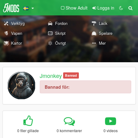
Show Adult
Logga in
Verktyg
Fordon
Lack
Vapen
Skript
Spelare
Kartor
Övrigt
Mer
Jmonkey
Bannad
Bannad för:
0 filer gillade
0 kommentarer
0 videos