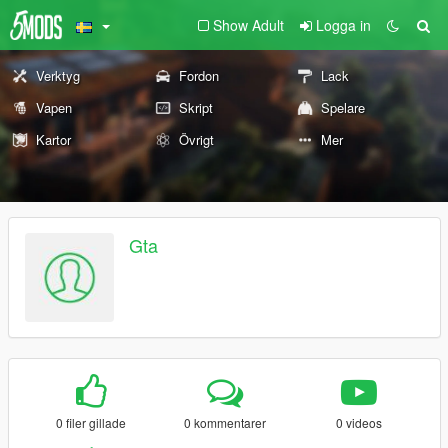
Show Adult
Logga in
Verktyg
Fordon
Lack
Vapen
Skript
Spelare
Kartor
Övrigt
Mer
Gta
0 filer gillade
0 kommentarer
0 videos