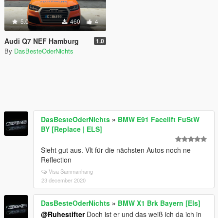
5.0
460
4
Audi Q7 NEF Hamburg
1.0
By
DasBesteOderNichts
DasBesteOderNichts
»
BMW E91 Facelift FuStW
BY [Replace | ELS]
Sieht gut aus. Vlt für die nächsten Autos noch ne
Reflection
Visa Sammanhang
23 december 2020
DasBesteOderNichts
»
BMW X1 Brk Bayern [Els]
@Ruhestifter
Doch ist er und das weiß ich da ich in