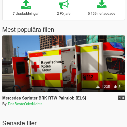
7 Uppladdningar
2 Följare
5 159 nerladdade
Mest populära filen
1 235
3
Mercedes Sprinter BRK RTW Paintjob [ELS]
1.0
By
DasBesteOderNichts
Senaste filer