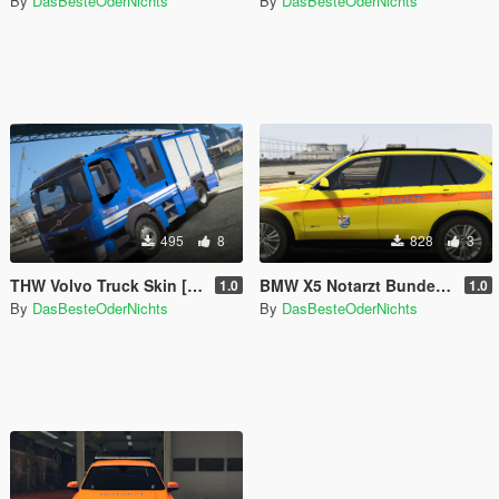
By
DasBesteOderNichts
By
DasBesteOderNichts
495
8
828
3
THW Volvo Truck Skin [ELS]
BMW X5 Notarzt Bundeswehr Koblenz [ELS]
1.0
1.0
By
DasBesteOderNichts
By
DasBesteOderNichts