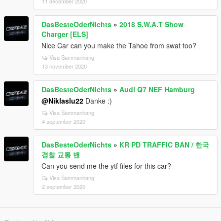
11 december 2020
DasBesteOderNichts
»
2018 S.W.A.T Show
Charger [ELS]
Nice Car can you make the Tahoe from swat too?
Visa Sammanhang
13 november 2020
DasBesteOderNichts
»
Audi Q7 NEF Hamburg
@Niklaslu22
Danke :)
Visa Sammanhang
4 september 2020
DasBesteOderNichts
»
KR PD TRAFFIC BAN / 한국
경찰 교통 밴
Can you send me the ytf files for this car?
Visa Sammanhang
2 september 2020