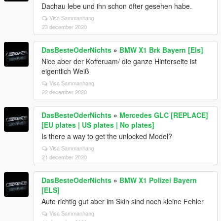
Dachau lebe und ihn schon öfter gesehen habe.
Visa Sammanhang
23 december 2020
DasBesteOderNichts
»
BMW X1 Brk Bayern [Els]
Nice aber der Kofferuam/ die ganze Hinterseite ist
eigentlich Weiß
Visa Sammanhang
22 december 2020
DasBesteOderNichts
»
Mercedes GLC [REPLACE]
[EU plates | US plates | No plates]
Is there a way to get the unlocked Model?
Visa Sammanhang
21 december 2020
DasBesteOderNichts
»
BMW X1 Polizei Bayern
[ELS]
Auto richtig gut aber im Skin sind noch kleine Fehler
Visa Sammanhang