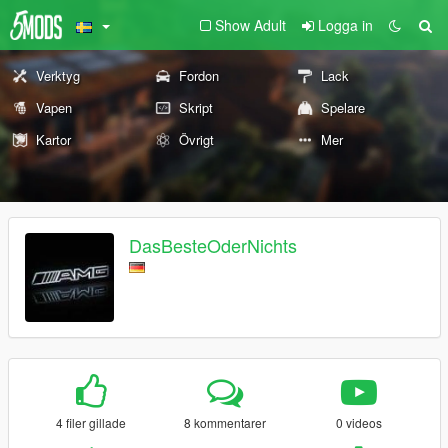
Show Adult
Logga in
Verktyg
Fordon
Lack
Vapen
Skript
Spelare
Kartor
Övrigt
Mer
DasBesteOderNichts
4 filer gillade
8 kommentarer
0 videos