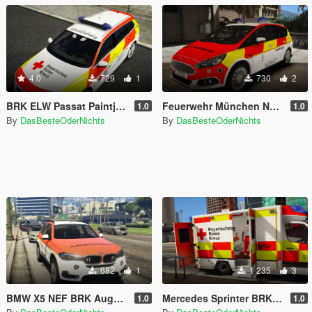
4.0
729
1
730
2
BRK ELW Passat Paintjob
Feuerwehr München NEF Ford S-Max Paintjob [ELS]
1.0
1.0
By
DasBesteOderNichts
By
DasBesteOderNichts
682
1
1 235
3
BMW X5 NEF BRK Augsburg [ELS]
Mercedes Sprinter BRK RTW Paintjob [ELS]
1.0
1.0