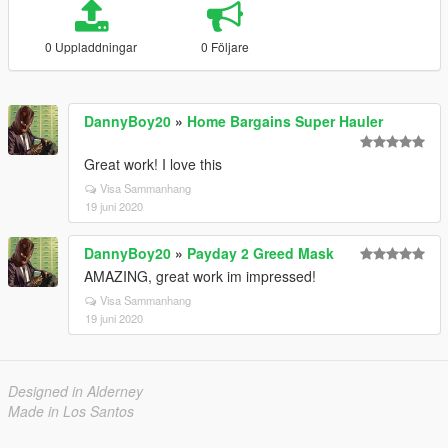
0 Uppladdningar
0 Följare
DannyBoy20
»
Home Bargains Super Hauler
Great work! I love this
Visa Sammanhang
19 juni 2020
DannyBoy20
»
Payday 2 Greed Mask
AMAZING, great work im impressed!
Visa Sammanhang
19 juni 2020
Designed in Alderney
Made in Los Santos