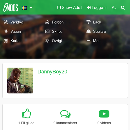
Show Adult
Logga in
Verktyg
Fordon
Lack
Vapen
Skript
Spelare
Kartor
Övrigt
Mer
DannyBoy20
1 Fil gillad
2 kommentarer
0 videos