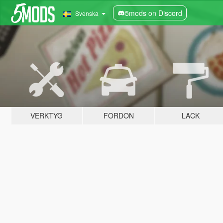
5mods on Discord
Svenska
VERKTYG
FORDON
LACK