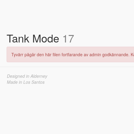
Tank Mode
17
Tyvärr pågår den här filen fortfarande av admin godkännande. K
Designed in Alderney
Made in Los Santos