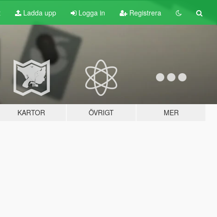
t
Ladda upp
Logga in
Registrera
KARTOR
ÖVRIGT
MER