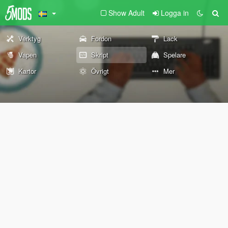
Show Adult
Logga in
Verktyg
Fordon
Lack
Vapen
Skript
Spelare
Kartor
Övrigt
Mer