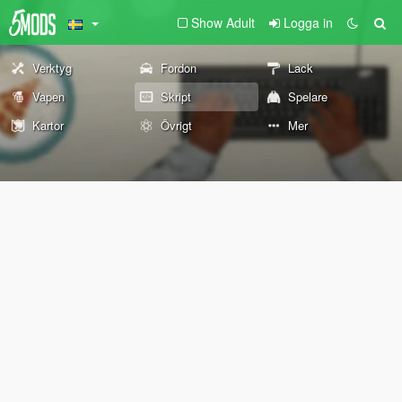
Show Adult
Logga in
Verktyg
Fordon
Lack
Vapen
Skript
Spelare
Kartor
Övrigt
Mer