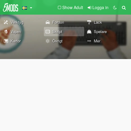
Show Adult
Logga in
Verktyg
Fordon
Lack
Vapen
Skript
Spelare
Kartor
Övrigt
Mer