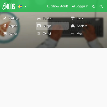
Show Adult
Logga in
Verktyg
Fordon
Lack
Vapen
Skript
Spelare
Kartor
Övrigt
Mer