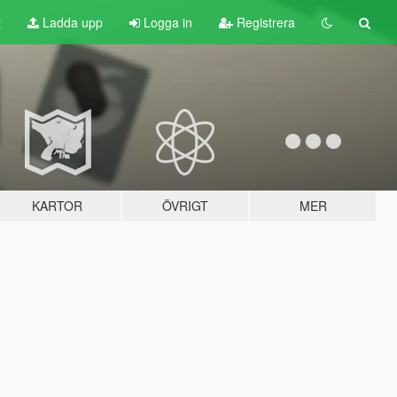
t
Ladda upp
Logga in
Registrera
KARTOR
ÖVRIGT
MER