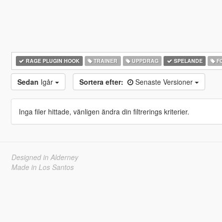
RAGE PLUGIN HOOK
TRAINER
UPPDRAG
SPELANDE
F
Sedan
Igår
Sortera efter:
Senaste Versioner
Inga filer hittade, vänligen ändra din filtrerings kriterier.
Designed in Alderney
Made in Los Santos