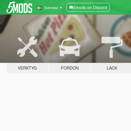
5mods on Discord
Svenska
VERKTYG
FORDON
LACK